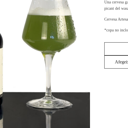
Una cervesa ga
picant del wasa
Cervesa Artes
*copa no inclo
Afegeix