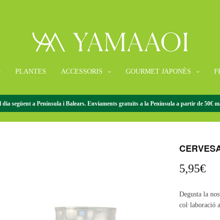
PLANTES
ACCESSORIS
GOURMET JAPONÈS
F
 dia següent a Península i Balears. Enviaments gratuïts a la Península a partir de 50€ ma
INICI
/
CERVESA
CERVESA
5,95
€
Degusta la nos
col·laboració