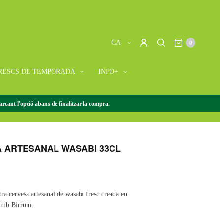
CA
0
RESCS DE TEMPORADA
INFO+
rcant l'opció abans de finalitzar la compra.
 ARTESANAL WASABI 33CL
 ARTESANAL WASABI 33CL
tra cervesa artesanal de wasabi fresc creada en
 amb Birrum.